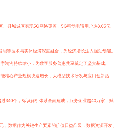
区、县城城区实现5G网络覆盖，5G移动电话用户达8.05亿
工智能等技术与实体经济深度融合，为经济增长注入强劲动能。
乡数字鸿沟持续缩小，为数字服务普惠共享奠定了坚实基础。
智能核心产业规模快速增长，大模型技术研发与应用创新活
过340个，标识解析体系全面建成，服务企业超40万家，赋
万亿元，数据作为关键生产要素的价值日益凸显，数据资源开发、