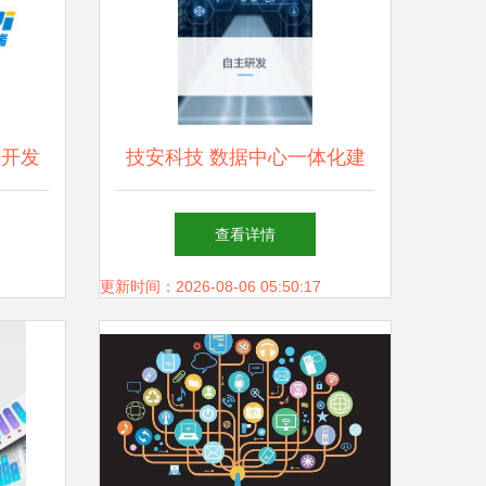
件开发
技安科技 数据中心一体化建
合的创
设与全方位网络服务专家
查看详情
更新时间：2026-08-06 05:50:17