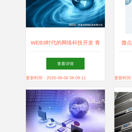
WEB3时代的网络科技开发 青
微点
春派如何吸引项目方投资？
查看详情
更新时间：2026-08-06 06:09:11
更新时间：20